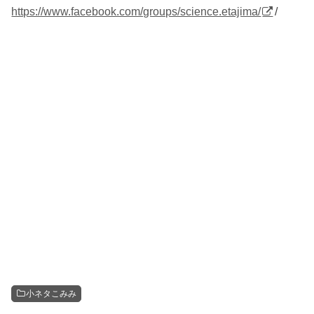
https://www.facebook.com/groups/science.etajima/
/
小ネタこみみ