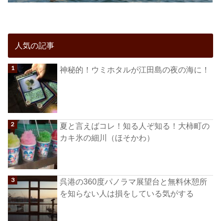
人気の記事
神秘的！ウミホタルが江田島の夜の海に！
夏と言えばコレ！知る人ぞ知る！大柿町の
カキ氷の細川（ほそかわ）
呉港の360度パノラマ展望台と無料休憩所
を知らない人は損をしている気がする