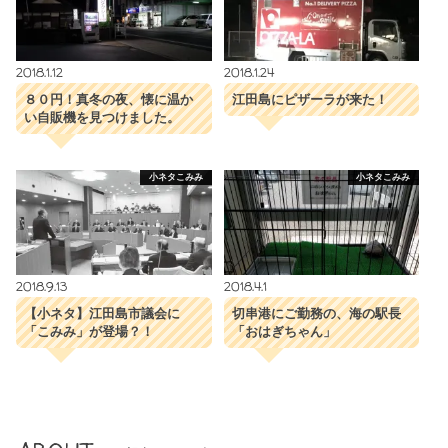
2018.1.12
2018.1.24
８０円！真冬の夜、懐に温か
江田島にピザーラが来た！
い自販機を見つけました。
小ネタこみみ
小ネタこみみ
2018.9.13
2018.4.1
【小ネタ】江田島市議会に
切串港にご勤務の、海の駅長
「こみみ」が登場？！
「おはぎちゃん」