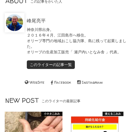
ABOUT
この記事をかいた人
峰尾亮平
神奈川県出身。
２０１６年４月、江田島市へ移住。
オリーブ専門の地域おこし協力隊、島に残って起業しまし
た。
オリーブの生産加工販売「 瀬戸内いとなみ舎 」代表。
このライターの記事一覧
WebSite
Facebook
Instagram
NEW POST
このライターの最新記事
小ネタこみみ
使えるこみみ