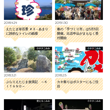
2018.4.24
2019.1.30
えたじま珍百景 ＃３ - あまり
春の「手づくり市」は5月5日
に詩的なトイレの紙様
開催。出店申込がまもなく受
付開始
小ネタこみみ
小ネタこみみ
2018.3.21
2018.2.5
ぶらりえたじま放浪記 ～Ｋ
カキ祭りはポスターにもご注
ＩＴＡＮＯ～
目
使えるこみみ
小ネタこみみ