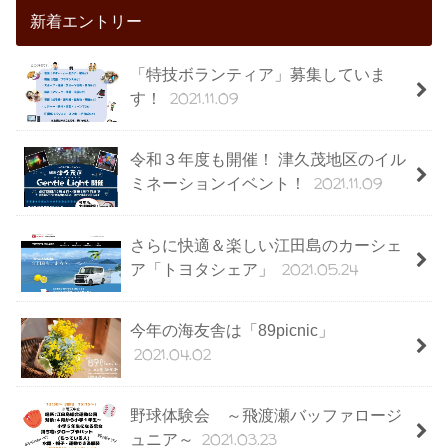
新着エントリー
「特技ボランティア」募集していま
2021.11.09
す！
令和３年度も開催！ 津久茂地区のイル
2021.11.09
ミネーションイベント！
さらに快適＆楽しい江田島のカーシェ
2021.05.24
ア「トヨタシェア」
今年の海友舎は「89picnic」
2021.04.02
野球体験会 ～飛渡瀬バッファロージ
2021.03.23
ュニア～