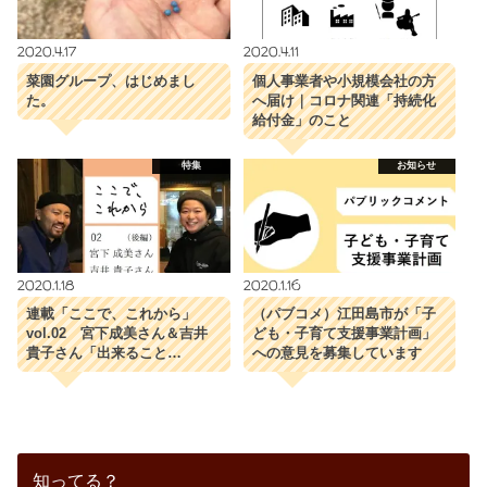
2020.4.17
2020.4.11
菜園グループ、はじめまし
個人事業者や小規模会社の方
た。
へ届け｜コロナ関連「持続化
給付金」のこと
特集
お知らせ
2020.1.18
2020.1.16
連載「ここで、これから」
（パブコメ）江田島市が「子
vol.02 宮下成美さん＆吉井
ども・子育て支援事業計画」
貴子さん「出来ること…
への意見を募集しています
知ってる？