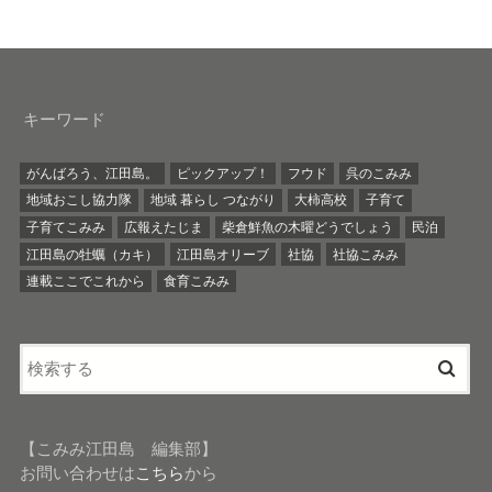
キーワード
がんばろう、江田島。
ピックアップ！
フウド
呉のこみみ
地域おこし協力隊
地域 暮らし つながり
大柿高校
子育て
子育てこみみ
広報えたじま
柴倉鮮魚の木曜どうでしょう
民泊
江田島の牡蠣（カキ）
江田島オリーブ
社協
社協こみみ
連載ここでこれから
食育こみみ
【こみみ江田島 編集部】
お問い合わせは
こちら
から