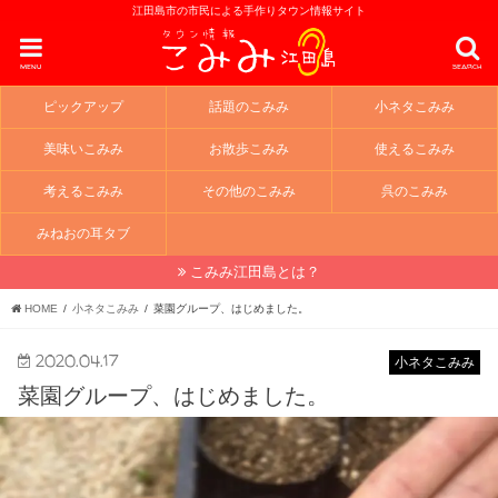
江田島市の市民による手作りタウン情報サイト
menu
search
ピックアップ
話題のこみみ
小ネタこみみ
美味いこみみ
お散歩こみみ
使えるこみみ
考えるこみみ
その他のこみみ
呉のこみみ
みねおの耳タブ
こみみ江田島とは？
HOME
小ネタこみみ
菜園グループ、はじめました。
2020.04.17
小ネタこみみ
菜園グループ、はじめました。