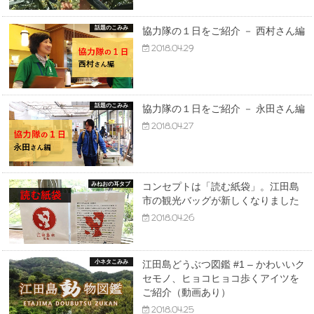
話題のこみみ
協力隊の１日をご紹介 － 西村さん編
2018.04.29
話題のこみみ
協力隊の１日をご紹介 － 永田さん編
2018.04.27
みねおの耳タブ
コンセプトは「読む紙袋」。江田島
市の観光バッグが新しくなりました
2018.04.26
小ネタこみみ
江田島どうぶつ図鑑 #1 – かわいいク
セモノ、ヒョコヒョコ歩くアイツを
ご紹介（動画あり）
2018.04.25