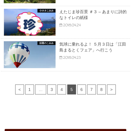
小ネタこみみ
えたじま珍百景 ＃３ – あまりに詩的
なトイレの紙様
2018.04.24
話題のこみみ
気球に乗れるよ！ ５月３日は「江田
島まるとくフェア」へ行こう
2018.04.23
<
1
…
3
4
5
6
7
8
>