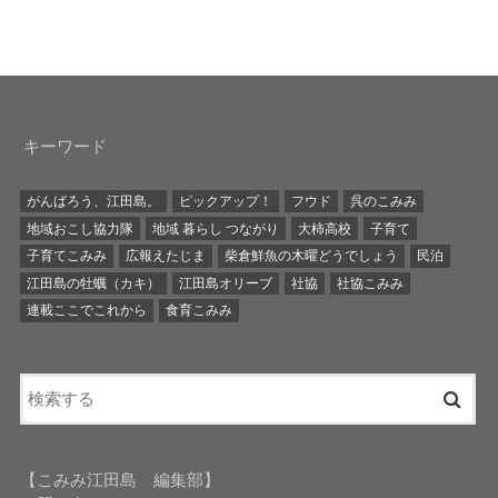
キーワード
がんばろう、江田島。
ピックアップ！
フウド
呉のこみみ
地域おこし協力隊
地域 暮らし つながり
大柿高校
子育て
子育てこみみ
広報えたじま
柴倉鮮魚の木曜どうでしょう
民泊
江田島の牡蠣（カキ）
江田島オリーブ
社協
社協こみみ
連載ここでこれから
食育こみみ
【こみみ江田島 編集部】