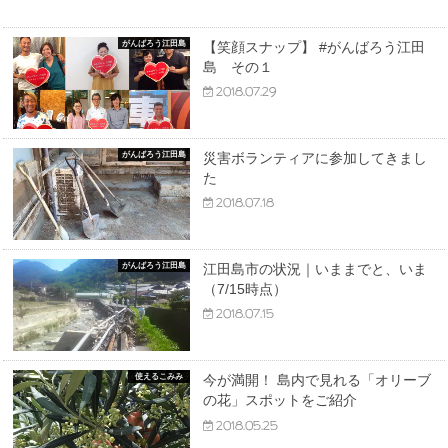
がんばろう江田島
【笑顔スナップ】 #がんばろう江田
島 その１
2018.07.29
がんばろう江田島
災害ボランティアに参加してきまし
た
2018.07.18
がんばろう江田島
江田島市の状況｜いままでと、いま
（7/15時点）
2018.07.15
使えるこみみ
今が満開！ 島内で見れる「オリーブ
の花」スポットをご紹介
2018.05.25