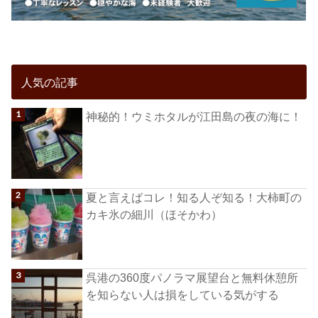
人気の記事
神秘的！ウミホタルが江田島の夜の海に！
夏と言えばコレ！知る人ぞ知る！大柿町の
カキ氷の細川（ほそかわ）
呉港の360度パノラマ展望台と無料休憩所
を知らない人は損をしている気がする