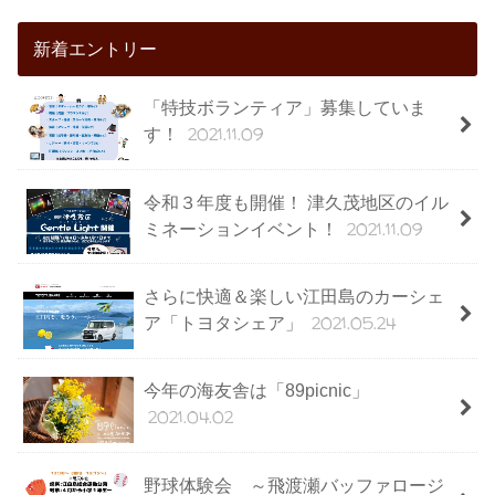
新着エントリー
「特技ボランティア」募集していま
2021.11.09
す！
令和３年度も開催！ 津久茂地区のイル
2021.11.09
ミネーションイベント！
さらに快適＆楽しい江田島のカーシェ
2021.05.24
ア「トヨタシェア」
今年の海友舎は「89picnic」
2021.04.02
野球体験会 ～飛渡瀬バッファロージ