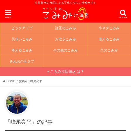
江田島市の市民による手作りタウン情報サイト
menu
search
ピックアップ
話題のこみみ
小ネタこみみ
美味いこみみ
お散歩こみみ
使えるこみみ
考えるこみみ
その他のこみみ
呉のこみみ
みねおの耳タブ
こみみ江田島とは？
HOME
投稿者 : 峰尾亮平
「峰尾亮平」の記事