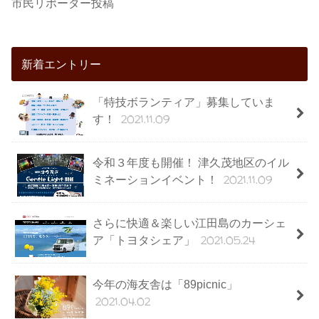
市民リポーター投稿
新着エントリー
「特技ボランティア」募集していま
2021.11.09
す！
令和３年度も開催！ 津久茂地区のイル
2021.11.09
ミネーションイベント！
さらに快適＆楽しい江田島のカーシェ
2021.05.24
ア「トヨタシェア」
今年の海友舎は「89picnic」
2021.04.02