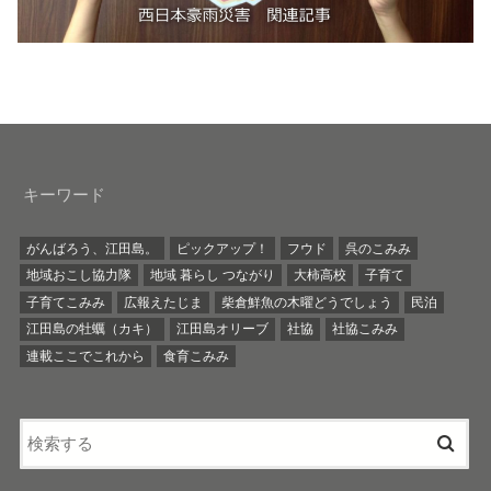
キーワード
がんばろう、江田島。
ピックアップ！
フウド
呉のこみみ
地域おこし協力隊
地域 暮らし つながり
大柿高校
子育て
子育てこみみ
広報えたじま
柴倉鮮魚の木曜どうでしょう
民泊
江田島の牡蠣（カキ）
江田島オリーブ
社協
社協こみみ
連載ここでこれから
食育こみみ