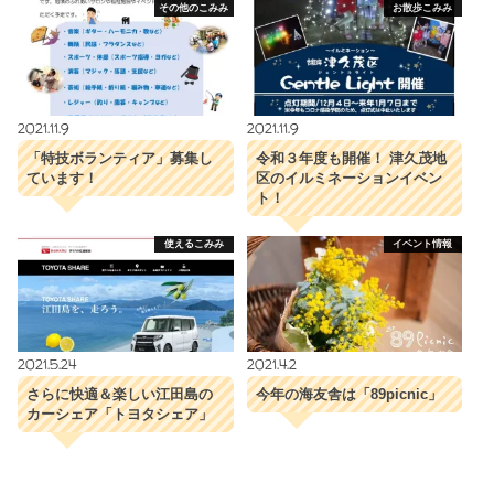
その他のこみみ
お散歩こみみ
2021.11.9
2021.11.9
「特技ボランティア」募集し
令和３年度も開催！ 津久茂地
ています！
区のイルミネーションイベン
ト！
使えるこみみ
イベント情報
2021.5.24
2021.4.2
さらに快適＆楽しい江田島の
今年の海友舎は「89picnic」
カーシェア「トヨタシェア」