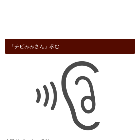
「チビみみさん」求む!