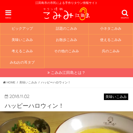
江田島市の市民による手作りタウン情報サイト
menu
search
ピックアップ
話題のこみみ
小ネタこみみ
美味いこみみ
お散歩こみみ
使えるこみみ
考えるこみみ
その他のこみみ
呉のこみみ
みねおの耳タブ
こみみ江田島とは？
HOME
美味いこみみ
ハッピーハロウィン！
2018.11.02
美味いこみみ
ハッピーハロウィン！