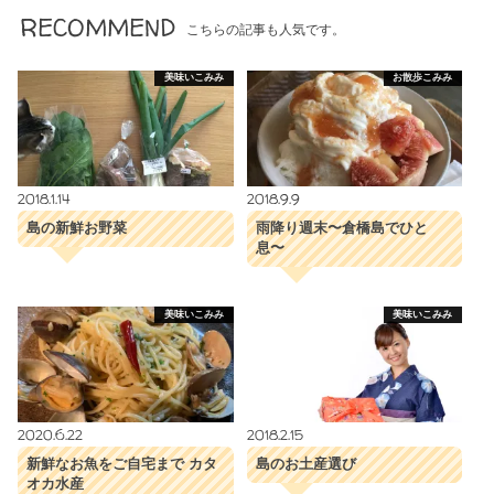
RECOMMEND
こちらの記事も人気です。
美味いこみみ
お散歩こみみ
2018.1.14
2018.9.9
島の新鮮お野菜
雨降り週末〜倉橋島でひと
息〜
美味いこみみ
美味いこみみ
2020.6.22
2018.2.15
新鮮なお魚をご自宅まで カタ
島のお土産選び
オカ水産