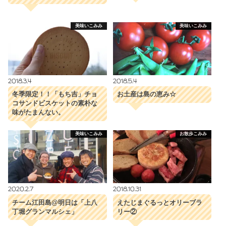
美味いこみみ
美味いこみみ
2018.3.4
2018.5.4
冬季限定！！「もち吉」チョ
お土産は島の恵み☆
コサンドビスケットの素朴な
味がたまんない。
美味いこみみ
お散歩こみみ
2020.2.7
2018.10.31
チーム江田島@明日は「上八
えたじまぐるっとオリーブラ
丁堀グランマルシェ」
リー②