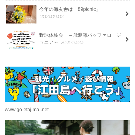
今年の海友舎は「89picnic」
2021.04.02
野球体験会 ～飛渡瀬バッファロージ
2021.03.23
ュニア～
www.go-etajima-.net