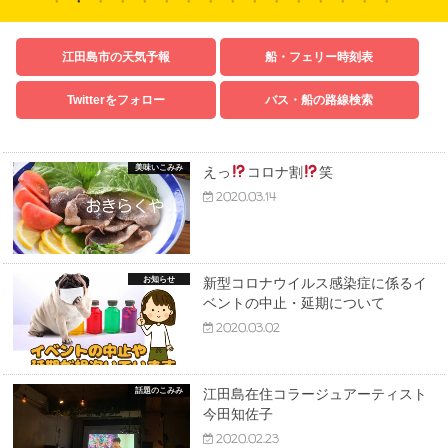
江田島市の天気予報
船・フェリー時刻表
Twitterをフォロー
バス・船の路線検索
美味いこみみ
えっ
コロナ割
笑
2020.03.14
お知らせ
新型コロナウイルス感染症に係るイ
ベントの中止・延期について
2020.03.02
話題のこみみ
江田島在住コラージュアーティスト
今田知佐子
2020.02.23