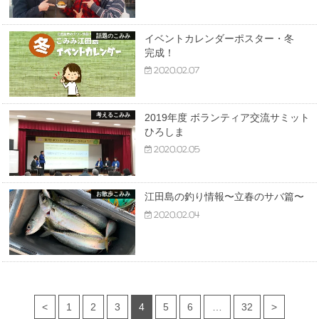
話題のこみみ
イベントカレンダーポスター・冬
完成！
2020.02.07
考えるこみみ
2019年度 ボランティア交流サミット
ひろしま
2020.02.05
お散歩こみみ
江田島の釣り情報〜立春のサバ篇〜
2020.02.04
<
1
2
3
4
5
6
…
32
>