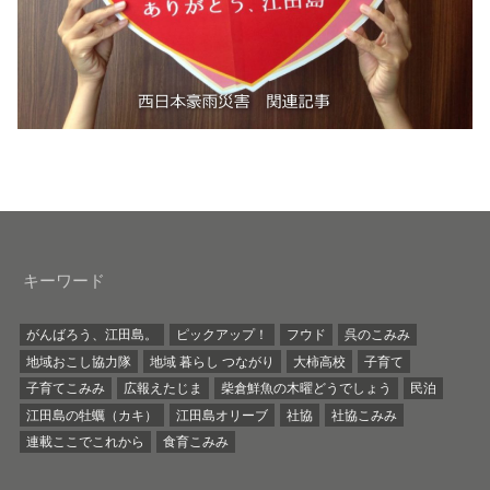
キーワード
がんばろう、江田島。
ピックアップ！
フウド
呉のこみみ
地域おこし協力隊
地域 暮らし つながり
大柿高校
子育て
子育てこみみ
広報えたじま
柴倉鮮魚の木曜どうでしょう
民泊
江田島の牡蠣（カキ）
江田島オリーブ
社協
社協こみみ
連載ここでこれから
食育こみみ