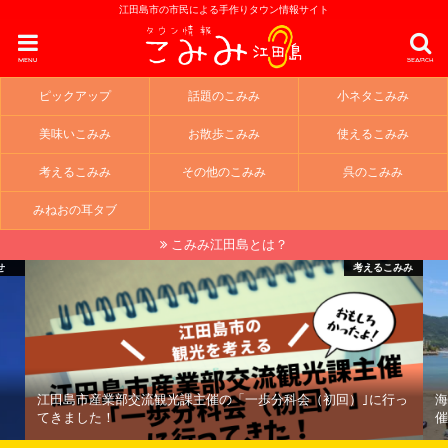
江田島市の市民による手作りタウン情報サイト
menu
search
ピックアップ
話題のこみみ
小ネタこみみ
美味いこみみ
お散歩こみみ
使えるこみみ
考えるこみみ
その他のこみみ
呉のこみみ
みねおの耳タブ
こみみ江田島とは？
せ
考えるこみみ
江田島市産業部交流観光課主催の「一歩分科会（初回）｣に行っ
海
てきました！
催