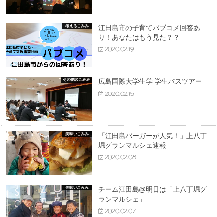
考えるこみみ
江田島市の子育てパブコメ回答あ
り！あなたはもう見た？？
2020.02.19
その他のこみみ
広島国際大学生学 学生バスツアー
2020.02.15
美味いこみみ
「江田島バーガーが人気！」上八丁
堀グランマルシェ速報
2020.02.08
美味いこみみ
チーム江田島@明日は「上八丁堀グ
ランマルシェ」
2020.02.07