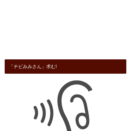
「チビみみさん」求む!