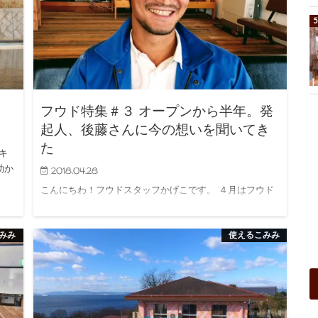
フウド特集＃３ オープンから半年。発
起人、後藤さんに今の想いを聞いてき
た
キ
助か
2018.04.28
こんにちわ！フウドスタッフかげこです。 ４月はフウド
プレオープンに伴い、フウドプロジェクトについて２記
事書かせ…
みみ
使えるこみみ