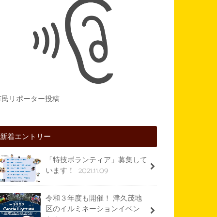
市民リポーター投稿
新着エントリー
「特技ボランティア」募集して
2021.11.09
います！
令和３年度も開催！ 津久茂地
区のイルミネーションイベン