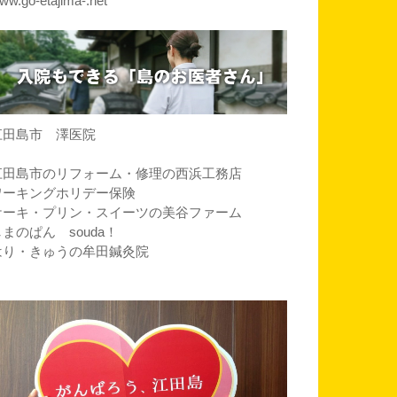
ww.go-etajima-.net
江田島市 澤医院
江田島市のリフォーム・修理の西浜工務店
ワーキングホリデー保険
ケーキ・プリン・スイーツの美谷ファーム
しまのぱん souda！
はり・きゅうの牟田鍼灸院