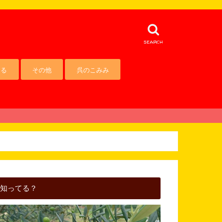
search
える
その他
呉のこみみ
知ってる？