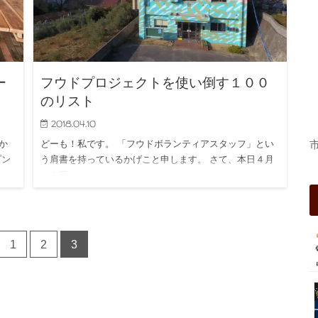
ー
フウドプロジェクトを使い倒す１００
のリスト
2018.04.10
か
どーも！私です。 「フウドボランティアスタッフ」とい
プン
う肩書を持っているかげこと申します。 さて、本日４月
１０日…
1
2
3