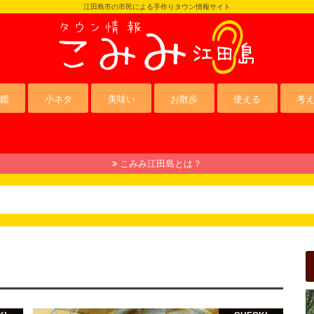
江田島市の市民による手作りタウン情報サイト
鑑
小ネタ
美味い
お散歩
使える
考
こみみ江田島とは？