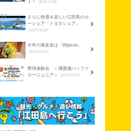
2021.11.09
ト！
さらに快適＆楽しい江田島のカ
ーシェア「トヨタシェア」
2021.05.24
今年の海友舎は「89picnic」
2021.04.02
野球体験会 ～飛渡瀬バッファ
2021.03.23
ロージュニア～