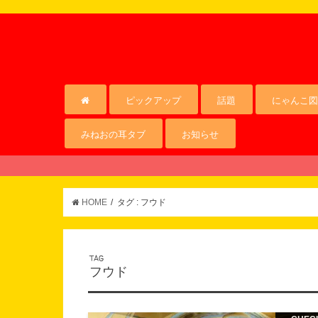
ピックアップ
話題
にゃんこ図
みねおの耳タブ
お知らせ
HOME
タグ : フウド
TAG
フウド