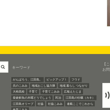
【こ
キーワード
お問
がんばろう、江田島。
ピックアップ！
フウド
呉のこみみ
地域おこし協力隊
地域 暮らし つながり
大柿高校
子育て
子育てこみみ
広報えたじま
柴倉鮮魚の木曜どうでしょう
民泊
江田島の牡蠣（カキ）
江田島オリーブ
社協
社協こみみ
連載ここでこれから
食育こみみ