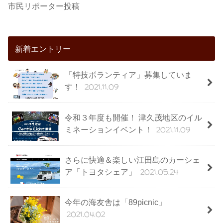
市民リポーター投稿
新着エントリー
「特技ボランティア」募集していま
2021.11.09
す！
令和３年度も開催！ 津久茂地区のイル
2021.11.09
ミネーションイベント！
さらに快適＆楽しい江田島のカーシェ
2021.05.24
ア「トヨタシェア」
今年の海友舎は「89picnic」
2021.04.02