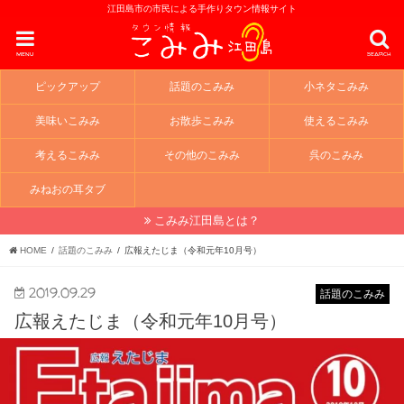
江田島市の市民による手作りタウン情報サイト
menu
search
ピックアップ
話題のこみみ
小ネタこみみ
美味いこみみ
お散歩こみみ
使えるこみみ
考えるこみみ
その他のこみみ
呉のこみみ
みねおの耳タブ
こみみ江田島とは？
HOME
話題のこみみ
広報えたじま（令和元年10月号）
2019.09.29
話題のこみみ
広報えたじま（令和元年10月号）