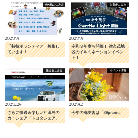
その他のこみみ
お散歩こみみ
2021.11.9
2021.11.9
「特技ボランティア」募集し
令和３年度も開催！ 津久茂地
ています！
区のイルミネーションイベン
ト！
使えるこみみ
イベント情報
2021.5.24
2021.4.2
さらに快適＆楽しい江田島の
今年の海友舎は「89picnic」
カーシェア「トヨタシェア」