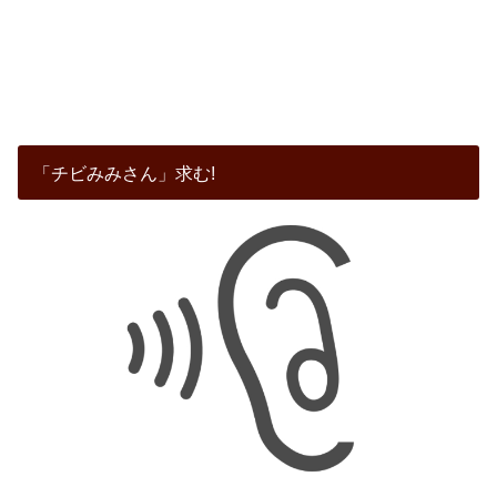
「チビみみさん」求む!