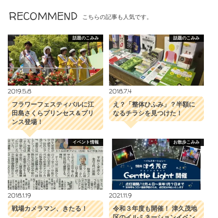
RECOMMEND
こちらの記事も人気です。
話題のこみみ
話題のこみみ
2019.5.8
2018.7.4
フラワーフェスティバルに江
え？「整体ひふみ」？半額に
田島さくらプリンセス＆プリ
なるチラシを見つけた！
ンス登場！
イベント情報
お散歩こみみ
2018.1.19
2021.11.9
戦場カメラマン、きたる！
令和３年度も開催！ 津久茂地
区のイルミネーションイベン