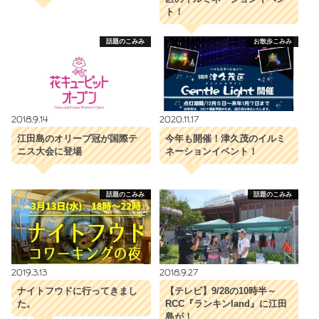
ト！
話題のこみみ
お散歩こみみ
2018.9.14
2020.11.17
江田島のオリーブ冠が国際テ
今年も開催！津久茂のイルミ
ニス大会に登場
ネーションイベント！
話題のこみみ
話題のこみみ
2019.3.13
2018.9.27
ナイトフウドに行ってきまし
【テレビ】9/28の10時半～
た。
RCC『ランキンland』に江田
島が！