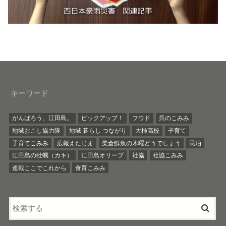
キーワード
がんばろう、江田島。
ピックアップ！
フウド
呉のこみみ
地域おこし協力隊
地域 暮らし つながり
大柿高校
子育て
子育てこみみ
広報えたじま
柴倉鮮魚の木曜どうでしょう
民泊
江田島の牡蠣（カキ）
江田島オリーブ
社協
社協こみみ
連載ここでこれから
食育こみみ