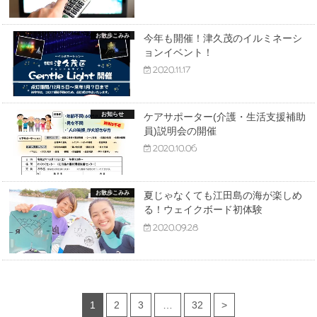
お散歩こみみ
今年も開催！津久茂のイルミネーシ
ョンイベント！
2020.11.17
お知らせ
ケアサポーター(介護・生活支援補助
員)説明会の開催
2020.10.06
お散歩こみみ
夏じゃなくても江田島の海が楽しめ
る！ウェイクボード初体験
2020.09.28
1
2
3
…
32
>