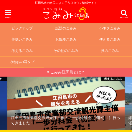
江田島市の市民による手作りタウン情報サイト
menu
search
ピックアップ
話題のこみみ
小ネタこみみ
美味いこみみ
お散歩こみみ
使えるこみみ
考えるこみみ
その他のこみみ
呉のこみみ
みねおの耳タブ
こみみ江田島とは？
せ
考えるこみみ
江田島市産業部交流観光課主催の「一歩分科会（初回）｣に行っ
海
てきました！
催