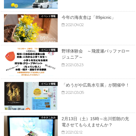
イベント情報
今年の海友舎は「89picnic」
2021.04.02
イベント情報
野球体験会 ～飛渡瀬バッファロー
ジュニア～
2021.03.23
イベント情報
「めうがや広島水引展」が開催中！
2021.03.05
小ネタこみみ
2月13日（土）15時～出川哲朗の充
電させてもらえませんか？
2021.02.12