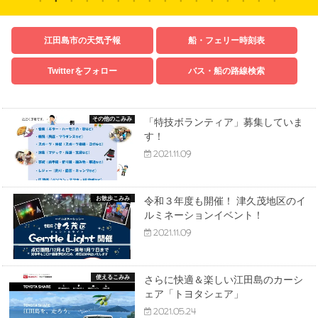
江田島市の天気予報
船・フェリー時刻表
Twitterをフォロー
バス・船の路線検索
その他のこみみ
「特技ボランティア」募集していま
す！
2021.11.09
お散歩こみみ
令和３年度も開催！ 津久茂地区のイ
ルミネーションイベント！
2021.11.09
使えるこみみ
さらに快適＆楽しい江田島のカーシ
ェア「トヨタシェア」
2021.05.24