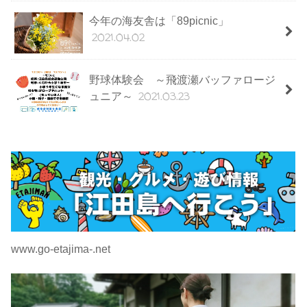
今年の海友舎は「89picnic」
2021.04.02
野球体験会 ～飛渡瀬バッファロージ
2021.03.23
ュニア～
www.go-etajima-.net