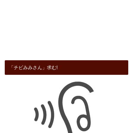
「チビみみさん」求む!