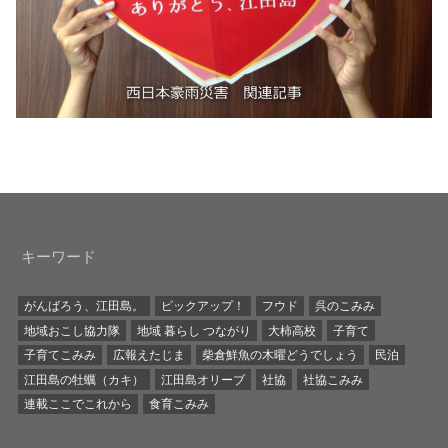
キーワード
がんばろう、江田島。
ピックアップ！
フウド
呉のこみみ
地域おこし協力隊
地域 暮らし つながり
大柿高校
子育て
子育てこみみ
広報えたじま
柴倉鮮魚の木曜どうでしょう
民泊
江田島の牡蠣（カキ）
江田島オリーブ
社協
社協こみみ
連載ここでこれから
食育こみみ