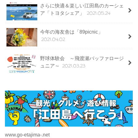
さらに快適＆楽しい江田島のカーシェ
2021.05.24
ア「トヨタシェア」
今年の海友舎は「89picnic」
2021.04.02
野球体験会 ～飛渡瀬バッファロージ
2021.03.23
ュニア～
www.go-etajima-.net