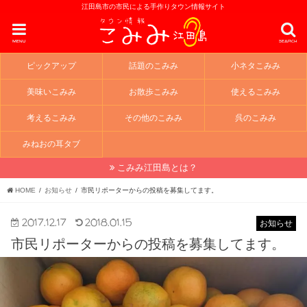
江田島市の市民による手作りタウン情報サイト
menu
search
ピックアップ
話題のこみみ
小ネタこみみ
美味いこみみ
お散歩こみみ
使えるこみみ
考えるこみみ
その他のこみみ
呉のこみみ
みねおの耳タブ
こみみ江田島とは？
HOME
お知らせ
市民リポーターからの投稿を募集してます。
2017.12.17
2018.01.15
お知らせ
市民リポーターからの投稿を募集してます。