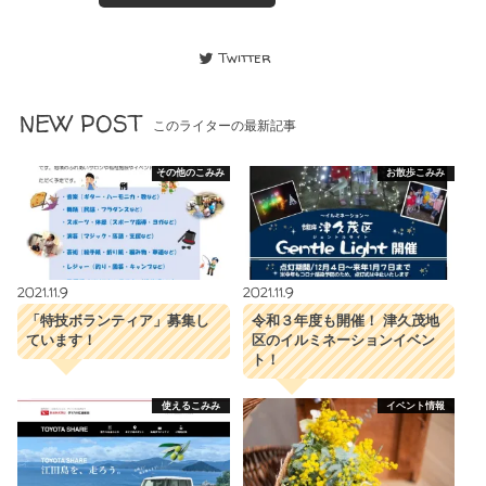
Twitter
NEW POST
このライターの最新記事
その他のこみみ
お散歩こみみ
2021.11.9
2021.11.9
「特技ボランティア」募集し
令和３年度も開催！ 津久茂地
ています！
区のイルミネーションイベン
ト！
使えるこみみ
イベント情報