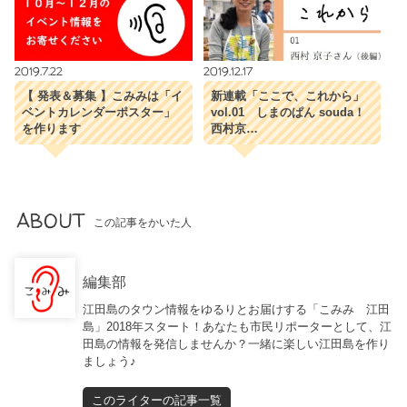
2019.7.22
2019.12.17
【 発表＆募集 】こみみは「イ
新連載「ここで、これから」
ベントカレンダーポスター」
vol.01 しまのぱん souda！
を作ります
西村京…
ABOUT
この記事をかいた人
編集部
江田島のタウン情報をゆるりとお届けする「こみみ 江田
島」2018年スタート！あなたも市民リポーターとして、江
田島の情報を発信しませんか？一緒に楽しい江田島を作り
ましょう♪
このライターの記事一覧