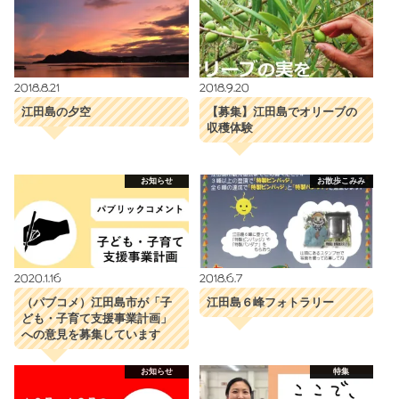
2018.8.21
2018.9.20
江田島の夕空
【募集】江田島でオリーブの
収穫体験
お知らせ
お散歩こみみ
2020.1.16
2018.6.7
（パブコメ）江田島市が「子
江田島６峰フォトラリー
ども・子育て支援事業計画」
への意見を募集しています
お知らせ
特集