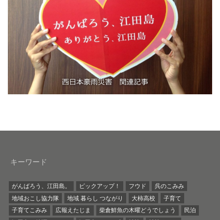
キーワード
がんばろう、江田島。
ピックアップ！
フウド
呉のこみみ
地域おこし協力隊
地域 暮らし つながり
大柿高校
子育て
子育てこみみ
広報えたじま
柴倉鮮魚の木曜どうでしょう
民泊