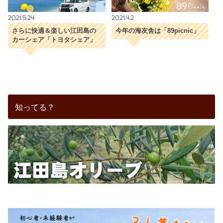
2021.5.24
2021.4.2
さらに快適＆楽しい江田島の
今年の海友舎は「89picnic」
カーシェア「トヨタシェア」
知ってる？