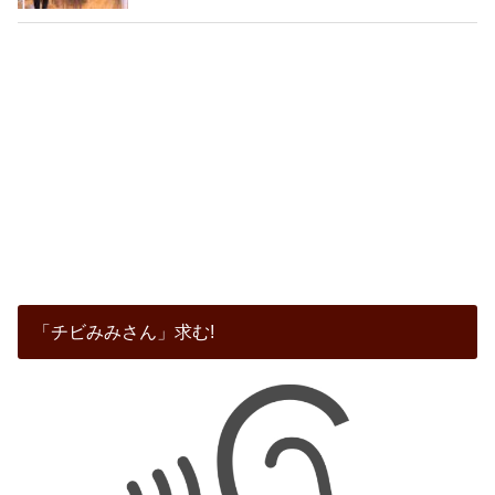
「チビみみさん」求む!