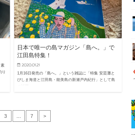
日本で唯一の島マガジン「島へ。」で
江田島特集！
2020.01.21
も素
釣り
1月16日発売の「島へ。」という雑誌に「特集 安芸灘と
びしま海道と江田島・能美島の新瀬戸内紀行」として島
の話題…
3
…
7
>