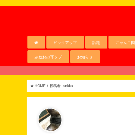
ピックアップ
話題
にゃんこ図
みねおの耳タブ
お知らせ
HOME
投稿者 : sekka