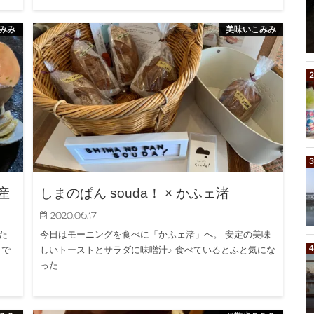
みみ
美味いこみみ
産
しまのぱん souda！ × かふェ渚
2020.06.17
た
今日はモーニングを食べに「かふェ渚」へ。 安定の美味
まで
しいトーストとサラダに味噌汁♪ 食べているとふと気にな
った…