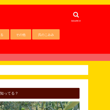
search
える
その他
呉のこみみ
知ってる？