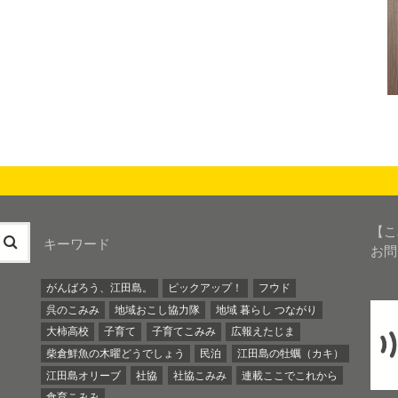
【こ
キーワード
お問
がんばろう、江田島。
ピックアップ！
フウド
呉のこみみ
地域おこし協力隊
地域 暮らし つながり
大柿高校
子育て
子育てこみみ
広報えたじま
柴倉鮮魚の木曜どうでしょう
民泊
江田島の牡蠣（カキ）
江田島オリーブ
社協
社協こみみ
連載ここでこれから
食育こみみ