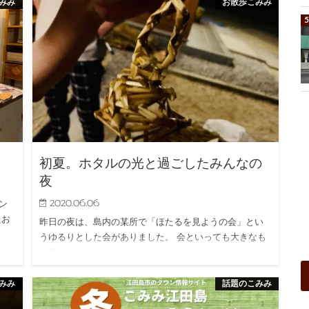
みみ
お散歩こみみ
初夏。ホタルの光と過ごしたみんなの
夜
2020.06.06
ン
たお
昨日の夜は、島内の某所で「ほたるを見ようの会」とい
うゆるりとした会がありました。 会といっても大きなも
のではな…
みみ
話題のこみみ