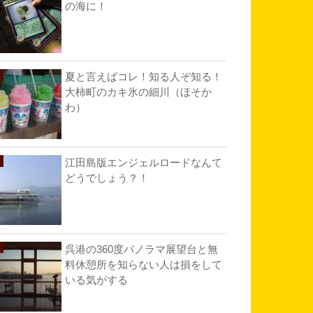
の海に！
夏と言えばコレ！知る人ぞ知る！
大柿町のカキ氷の細川（ほそか
わ）
江田島版エンジェルロードなんて
どうでしょう？！
呉港の360度パノラマ展望台と無
料休憩所を知らない人は損をして
いる気がする