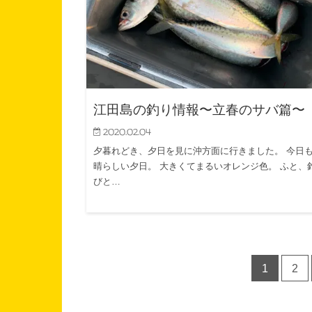
江田島の釣り情報〜立春のサバ篇〜
2020.02.04
夕暮れどき、夕日を見に沖方面に行きました。 今日
晴らしい夕日。 大きくてまるいオレンジ色。 ふと、
びと…
1
2