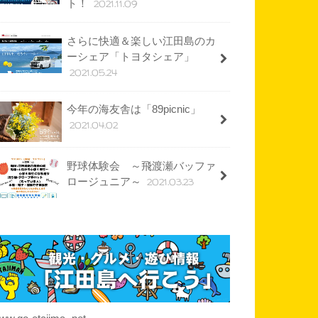
2021.11.09
ト！
さらに快適＆楽しい江田島のカ
ーシェア「トヨタシェア」
2021.05.24
今年の海友舎は「89picnic」
2021.04.02
野球体験会 ～飛渡瀬バッファ
2021.03.23
ロージュニア～