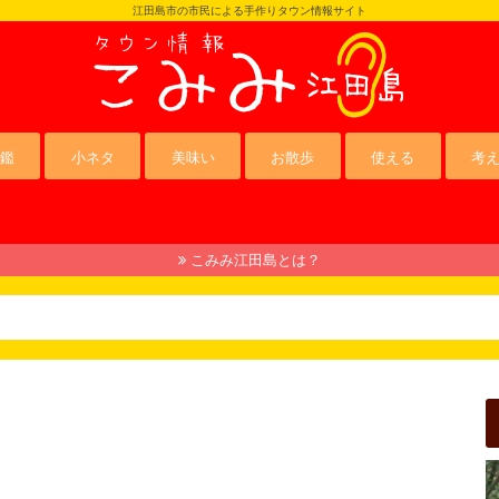
江田島市の市民による手作りタウン情報サイト
鑑
小ネタ
美味い
お散歩
使える
考
こみみ江田島とは？