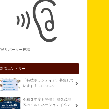
市民リポーター投稿
新着エントリー
「特技ボランティア」募集して
2021.11.09
います！
令和３年度も開催！ 津久茂地
区のイルミネーションイベン