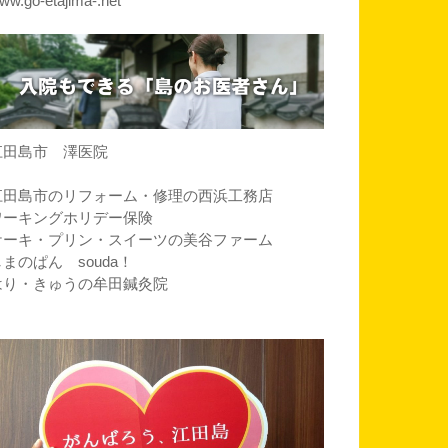
ww.go-etajima-.net
江田島市 澤医院
江田島市のリフォーム・修理の西浜工務店
ワーキングホリデー保険
ケーキ・プリン・スイーツの美谷ファーム
しまのぱん souda！
はり・きゅうの牟田鍼灸院