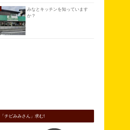
みなとキッチンを知っています
か？
「チビみみさん」求む!