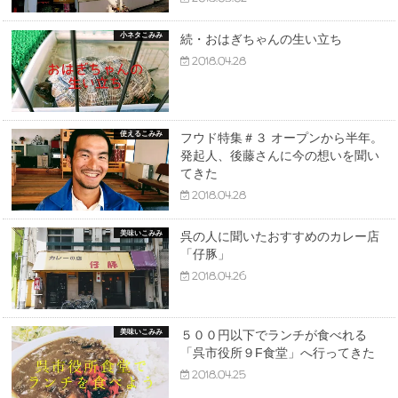
小ネタこみみ
続・おはぎちゃんの生い立ち
2018.04.28
使えるこみみ
フウド特集＃３ オープンから半年。
発起人、後藤さんに今の想いを聞い
てきた
2018.04.28
美味いこみみ
呉の人に聞いたおすすめのカレー店
「仔豚」
2018.04.26
美味いこみみ
５００円以下でランチが食べれる
「呉市役所９F食堂」へ行ってきた
2018.04.25