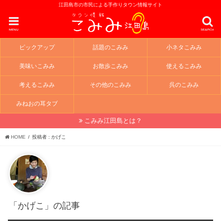
江田島市の市民による手作りタウン情報サイト
menu
search
ピックアップ
話題のこみみ
小ネタこみみ
美味いこみみ
お散歩こみみ
使えるこみみ
考えるこみみ
その他のこみみ
呉のこみみ
みねおの耳タブ
こみみ江田島とは？
HOME
投稿者 : かげこ
「かげこ」の記事