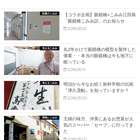
話題のこみみ
【コラボ企画】眼鏡橋×こみみ江田島
「眼鏡橋こみみ話」のお知らせ
2018.08.02
考えるこみみ
丸2年かけて眼鏡橋の模型を製作した
偉業・・本当の眼鏡橋は今も地下に
眠っている
2018.05.14
考えるこみみ
明治から今なお続く術科学校の伝統
『津久茂帖』を知っていますか？
2018.05.03
美味いこみみ
主婦の味方、沖美にあるお惣菜が人
気のスーパー「セーブ」に行ってき
た
2018.05.02