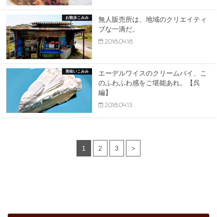
お散歩こみみ
無人販売所は、地域のクリエイティ
ブな一滴だ。
2018.04.18
美味いこみみ
エーデルワイスのクリームパイ、こ
のふわふわ感をご堪能あれ。【呉
編】
2018.04.13
1
2
3
>