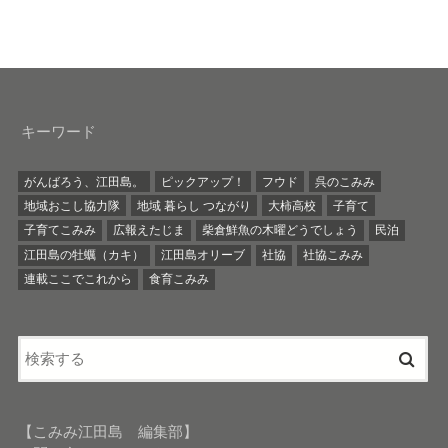
キーワード
がんばろう、江田島。
ピックアップ！
フウド
呉のこみみ
地域おこし協力隊
地域 暮らし つながり
大柿高校
子育て
子育てこみみ
広報えたじま
柴倉鮮魚の木曜どうでしょう
民泊
江田島の牡蠣（カキ）
江田島オリーブ
社協
社協こみみ
連載ここでこれから
食育こみみ
【こみみ江田島 編集部】