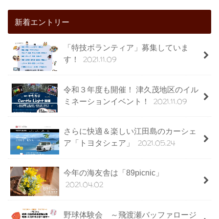
新着エントリー
「特技ボランティア」募集していま
2021.11.09
す！
令和３年度も開催！ 津久茂地区のイル
2021.11.09
ミネーションイベント！
さらに快適＆楽しい江田島のカーシェ
2021.05.24
ア「トヨタシェア」
今年の海友舎は「89picnic」
2021.04.02
野球体験会 ～飛渡瀬バッファロージ