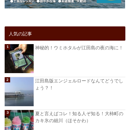
人気の記事
神秘的！ウミホタルが江田島の夜の海に！
江田島版エンジェルロードなんてどうでし
ょう？！
夏と言えばコレ！知る人ぞ知る！大柿町の
カキ氷の細川（ほそかわ）