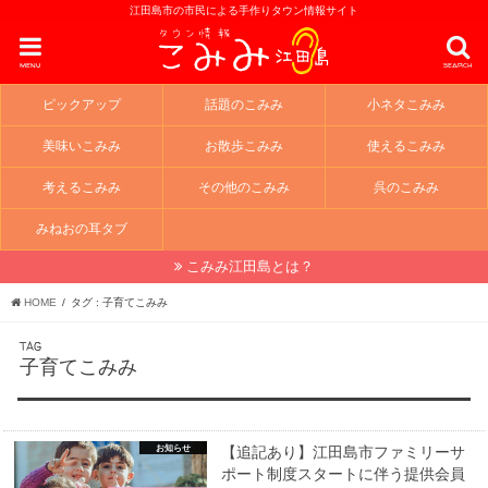
江田島市の市民による手作りタウン情報サイト
menu
search
ピックアップ
話題のこみみ
小ネタこみみ
美味いこみみ
お散歩こみみ
使えるこみみ
考えるこみみ
その他のこみみ
呉のこみみ
みねおの耳タブ
こみみ江田島とは？
HOME
タグ : 子育てこみみ
TAG
子育てこみみ
お知らせ
【追記あり】江田島市ファミリーサ
ポート制度スタートに伴う提供会員