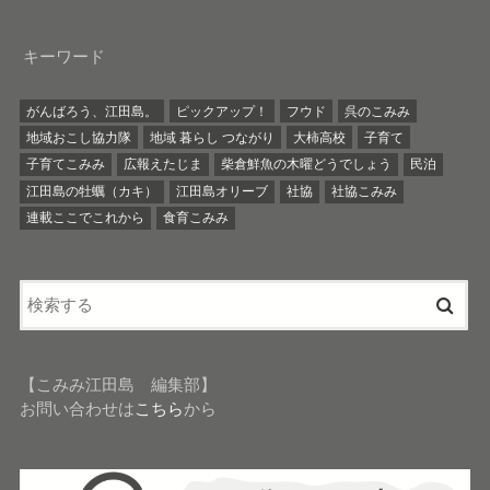
キーワード
がんばろう、江田島。
ピックアップ！
フウド
呉のこみみ
地域おこし協力隊
地域 暮らし つながり
大柿高校
子育て
子育てこみみ
広報えたじま
柴倉鮮魚の木曜どうでしょう
民泊
江田島の牡蠣（カキ）
江田島オリーブ
社協
社協こみみ
連載ここでこれから
食育こみみ
【こみみ江田島 編集部】
お問い合わせは
こちら
から