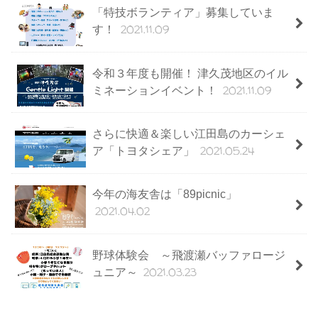
「特技ボランティア」募集していま
2021.11.09
す！
令和３年度も開催！ 津久茂地区のイル
2021.11.09
ミネーションイベント！
さらに快適＆楽しい江田島のカーシェ
2021.05.24
ア「トヨタシェア」
今年の海友舎は「89picnic」
2021.04.02
野球体験会 ～飛渡瀬バッファロージ
2021.03.23
ュニア～