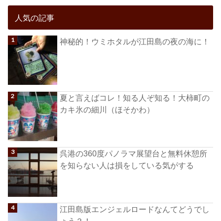
人気の記事
神秘的！ウミホタルが江田島の夜の海に！
夏と言えばコレ！知る人ぞ知る！大柿町の
カキ氷の細川（ほそかわ）
呉港の360度パノラマ展望台と無料休憩所
を知らない人は損をしている気がする
江田島版エンジェルロードなんてどうでし