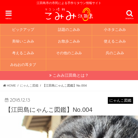
江田島市の市民による手作りタウン情報サイト
menu
search
ピックアップ
話題のこみみ
小ネタこみみ
美味いこみみ
お散歩こみみ
使えるこみみ
考えるこみみ
その他のこみみ
呉のこみみ
みねおの耳タブ
こみみ江田島とは？
HOME
にゃんこ図鑑
【江田島にゃんこ図鑑】No.004
2018.12.13
にゃんこ図鑑
【江田島にゃんこ図鑑】No.004