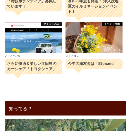
「特技ボランティア」募集し
令和３年度も開催！ 津久茂地
ています！
区のイルミネーションイベン
ト！
使えるこみみ
イベント情報
2021.5.24
2021.4.2
さらに快適＆楽しい江田島の
今年の海友舎は「89picnic」
カーシェア「トヨタシェア」
知ってる？