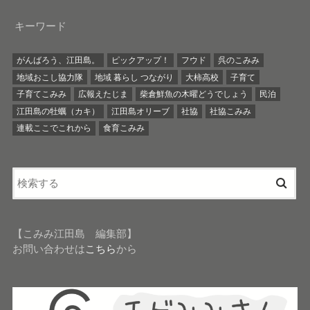
キーワード
がんばろう、江田島。
ピックアップ！
フウド
呉のこみみ
地域おこし協力隊
地域 暮らし つながり
大柿高校
子育て
子育てこみみ
広報えたじま
柴倉鮮魚の木曜どうでしょう
民泊
江田島の牡蠣（カキ）
江田島オリーブ
社協
社協こみみ
連載ここでこれから
食育こみみ
【こみみ江田島 編集部】
お問い合わせは
こちら
から