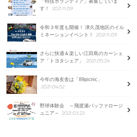
「特技ボランティア」募集していま
2021.11.09
す！
令和３年度も開催！ 津久茂地区のイル
2021.11.09
ミネーションイベント！
さらに快適＆楽しい江田島のカーシェ
2021.05.24
ア「トヨタシェア」
今年の海友舎は「89picnic」
2021.04.02
野球体験会 ～飛渡瀬バッファロージ
2021.03.23
ュニア～