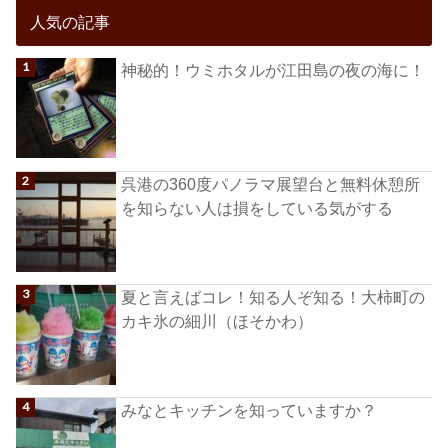
人気の記事
神秘的！ウミホタルが江田島の夜の海に！
呉港の360度パノラマ展望台と無料休憩所
を知らない人は損をしている気がする
夏と言えばコレ！知る人ぞ知る！大柿町の
カキ氷の細川（ほそかわ）
みなとキッチンを知っていますか？