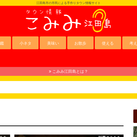
江田島市の市民による手作りタウン情報サイト
鑑
小ネタ
美味い
お散歩
使える
考
こみみ江田島とは？