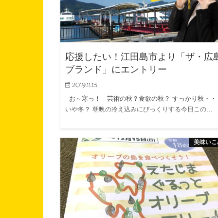
応援したい！江田島市より「ザ・広
ブランド」にエントリー
2019.11.13
お～寒っ！ 芸術の秋？食欲の秋？ すっかり秋・・
いや冬？ 朝晩の冷え込みにびっくりする今日この…
美味いこ