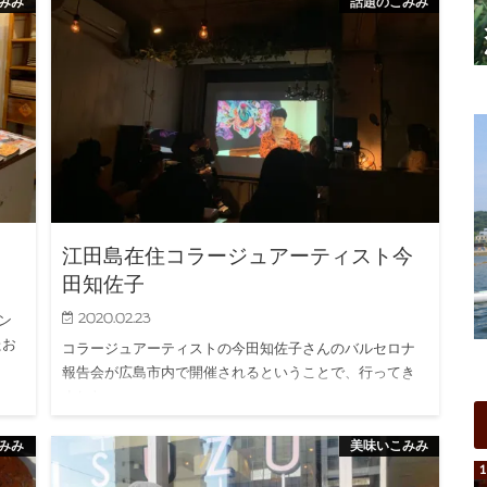
みみ
話題のこみみ
江田島在住コラージュアーティスト今
田知佐子
2020.02.23
ン
たお
コラージュアーティストの今田知佐子さんのバルセロナ
報告会が広島市内で開催されるということで、行ってき
ました。 …
みみ
美味いこみみ