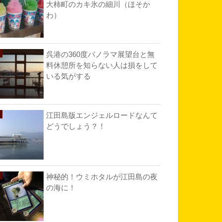
大柿町のカキ氷の細川（ほそか
わ）
呉港の360度パノラマ展望台と無
料休憩所を知らない人は損をして
いる気がする
江田島版エンジェルロードなんて
どうでしょう？！
神秘的！ウミホタルが江田島の夜
の海に！