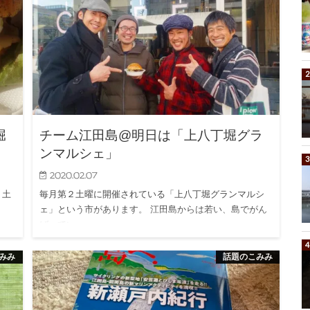
堀
チーム江田島@明日は「上八丁堀グラ
ンマルシェ」
2020.02.07
２土
毎月第２土曜に開催されている「上八丁堀グランマルシ
ェ」という市があります。 江田島からは若い、島でがん
ばってい…
みみ
話題のこみみ