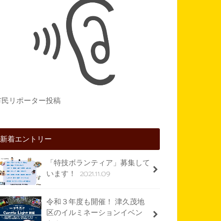
市民リポーター投稿
新着エントリー
「特技ボランティア」募集して
2021.11.09
います！
令和３年度も開催！ 津久茂地
区のイルミネーションイベン