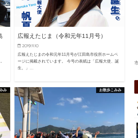
島
広報えたじま（令和元年11月号）
2019.11.10
広報えたじまの令和元年11月号が江田島市役所ホームペ
ージに掲載されています。 今号の表紙は「広報大使、誕
・
生。」…
みみ
お散歩こみみ