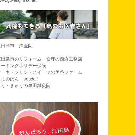
ww.go-etajima-.net
江田島市 澤医院
江田島市のリフォーム・修理の西浜工務店
ワーキングホリデー保険
ケーキ・プリン・スイーツの美谷ファーム
しまのぱん souda！
はり・きゅうの牟田鍼灸院