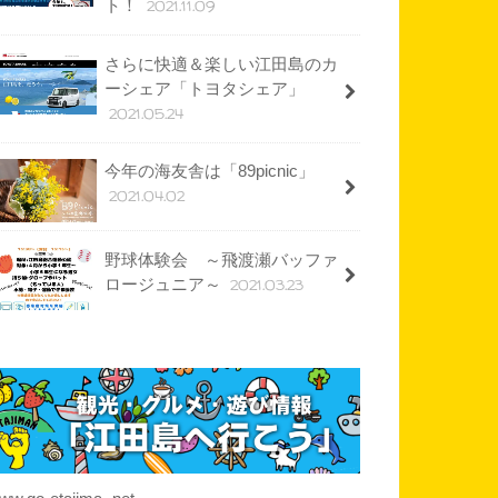
2021.11.09
ト！
さらに快適＆楽しい江田島のカ
ーシェア「トヨタシェア」
2021.05.24
今年の海友舎は「89picnic」
2021.04.02
野球体験会 ～飛渡瀬バッファ
2021.03.23
ロージュニア～