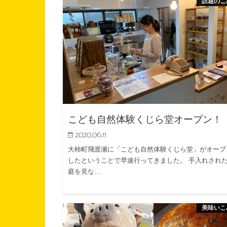
話題のこ
こども自然体験くじら堂オープン！
2020.06.11
大柿町飛渡瀬に「こども自然体験くじら堂」がオープ
したということで早速行ってきました。 手入れされ
庭を見な…
美味いこ