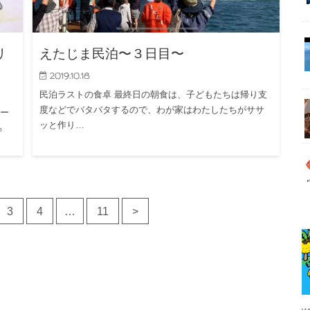
リ
えたじま民泊〜３日目〜
2019.10.18
民泊ラストの食卓 最終日の朝食は、子どもたちは帰り支
度などでバタバタするので、わが家はわたしたちがササ
リー
ッと作り…
ち
3
4
…
11
>