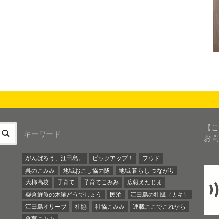
【こ
キーワード
お問
がんばろう、江田島。
ピックアップ！
フウド
呉のこみみ
地域おこし協力隊
地域 暮らし つながり
大柿高校
子育て
子育てこみみ
広報えたじま
柴倉鮮魚の木曜どうでしょう
民泊
江田島の牡蠣（カキ）
江田島オリーブ
社協
社協こみみ
連載ここでこれから
食育こみみ