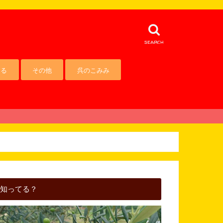
search
える
その他
呉のこみみ
知ってる？