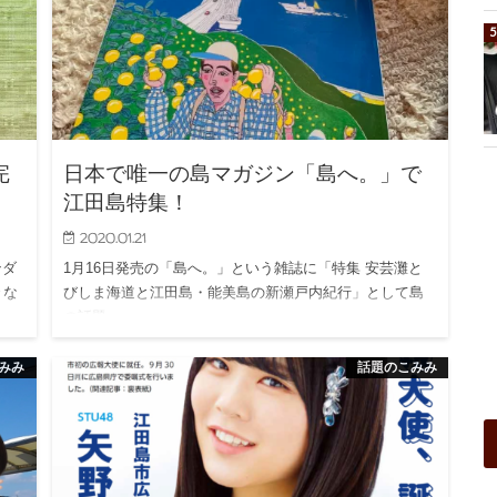
完
日本で唯一の島マガジン「島へ。」で
江田島特集！
2020.01.21
ンダ
1月16日発売の「島へ。」という雑誌に「特集 安芸灘と
々な
びしま海道と江田島・能美島の新瀬戸内紀行」として島
の話題…
みみ
話題のこみみ