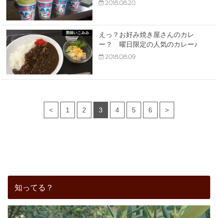
2018.08.20
美味いこみみ
えっ？お好み焼き屋さんのカレ
ー？ 曜日限定の人気のカレー♪
2018.08.09
<
1
2
3
4
5
6
>
知ってる？