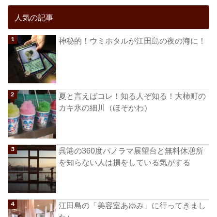
人気の記事
神秘的！ウミホタルが江田島の夜の海に！
夏と言えばコレ！知る人ぞ知る！大柿町の
カキ氷の細川（ほそかわ）
呉港の360度パノラマ展望台と無料休憩所
を知らない人は損をしている気がする
江田島の「美容室あゆみ」に行ってきまし