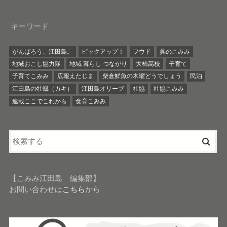
キーワード
がんばろう、江田島。
ピックアップ！
フウド
呉のこみみ
地域おこし協力隊
地域 暮らし つながり
大柿高校
子育て
子育てこみみ
広報えたじま
柴倉鮮魚の木曜どうでしょう
民泊
江田島の牡蠣（カキ）
江田島オリーブ
社協
社協こみみ
連載ここでこれから
食育こみみ
【こみみ江田島 編集部】
お問い合わせは
こちら
から