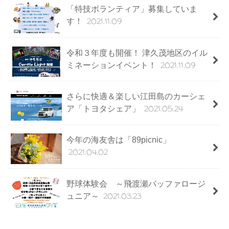
「特技ボランティア」募集していま
2021.11.09
す！
令和３年度も開催！ 津久茂地区のイル
2021.11.09
ミネーションイベント！
さらに快適＆楽しい江田島のカーシェ
2021.05.24
ア「トヨタシェア」
今年の海友舎は「89picnic」
2021.04.02
野球体験会 ～飛渡瀬バッファロージ
2021.03.23
ュニア～