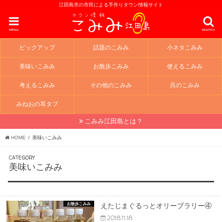
江田島市の市民による手作りタウン情報サイト
menu
search
ピックアップ
話題のこみみ
小ネタこみみ
美味いこみみ
お散歩こみみ
使えるこみみ
考えるこみみ
その他のこみみ
呉のこみみ
みねおの耳タブ
こみみ江田島とは？
HOME
美味いこみみ
CATEGORY
美味いこみみ
お散歩こみみ
えたじまぐるっとオリーブラリー④
2018.11.18