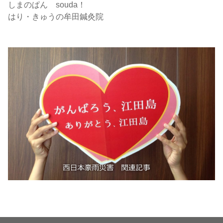
しまのぱん souda！
はり・きゅうの牟田鍼灸院