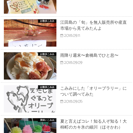
お散歩こみみ
江田島の「旬」を無人販売所や産直
市場から見てみたんよ
2018.09.11
お散歩こみみ
雨降り週末〜倉橋島でひと息〜
2018.09.09
お散歩こみみ
こみみにした「オリーブラリー」に
ついて調べてみた
2018.09.05
美味いこみみ
夏と言えばコレ！知る人ぞ知る！大
柿町のカキ氷の細川（ほそかわ）